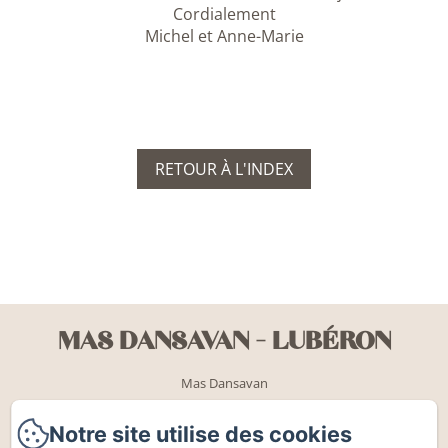
Cordialement
Michel et Anne-Marie
RETOUR À L'INDEX
MAS DANSAVAN - LUBÉRON
Mas Dansavan
455 route du plan Mas Dansavan
84580 - Oppede
Notre site utilise des cookies