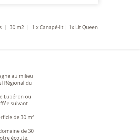
s
|
30 m2
|
1 x Canapé-lit
|
1x Lit Queen
agne au milieu
l Régional du
e Lubéron ou
ffée suivant
ficie de 30 m²
e domaine de 30
tre écoute.