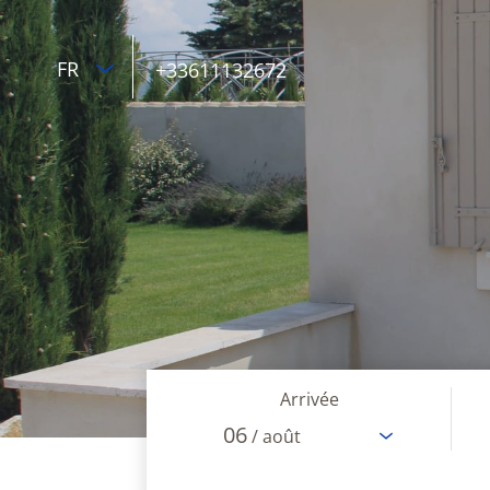
FR
+33611132672
Arrivée
06
/ août