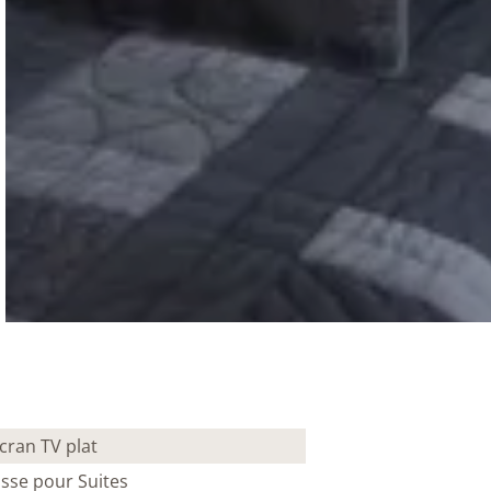
cran TV plat
asse pour Suites