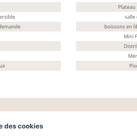
Plateau 
ersible
salle
r demande
boissons en li
t
Mini 
Distr
Mén
ux
Pis
se des cookies